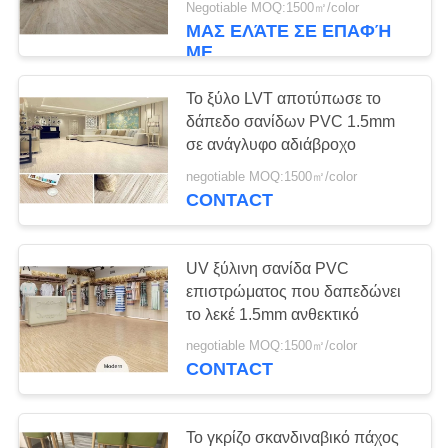
Negotiable MOQ:1500㎡/color
ΜΑΣ ΕΛΆΤΕ ΣΕ ΕΠΑΦΉ
10
ΜΕ
Ομοιογενές βινυλίου
Το ξύλο LVT αποτύπωσε το
δάπεδο
δάπεδο σανίδων PVC 1.5mm
σε ανάγλυφο αδιάβροχο
negotiable MOQ:1500㎡/color
CONTACT
10
UV ξύλινη σανίδα PVC
βινυλίου δάπεδο
επιστρώματος που δαπεδώνει
το λεκέ 1.5mm ανθεκτικό
γυμναστικής
negotiable MOQ:1500㎡/color
CONTACT
Το γκρίζο σκανδιναβικό πάχος