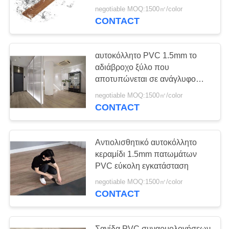
πίσω
negotiable MOQ:1500㎡/color
CONTACT
αυτοκόλλητο PVC 1.5mm το
αδιάβροχο ξύλο που
αποτυπώνεται σε ανάγλυφο
που δαπεδώνει
negotiable MOQ:1500㎡/color
CONTACT
Αντιολισθητικό αυτοκόλλητο
κεραμίδι 1.5mm πατωμάτων
PVC εύκολη εγκατάσταση
negotiable MOQ:1500㎡/color
CONTACT
Σανίδα PVC συναρμολογήσεων