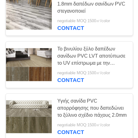
1.8mm δαπέδων σανίδων PVC
22
στεγανοποιεί
Δάπεδο σανίδων
negotiable MOQ:1500㎡/color
PVC
CONTACT
Το βινυλίου ξύλο δαπέδων
σανίδων PVC LVT αποτύπωσε
το UV επίστρωμα με την
προστασία στρώματος ένδυσης
19
negotiable MOQ:1500㎡/color
σε ανάγλυφο
CONTACT
Βινυλίου δάπεδο
κεραμιδιών
Υγιής σανίδα PVC
πολυτέλειας
απορρόφησης που δαπεδώνει
το ξύλινο σχέδιο πάχους 2.0mm
negotiable MOQ:1500㎡/color
CONTACT