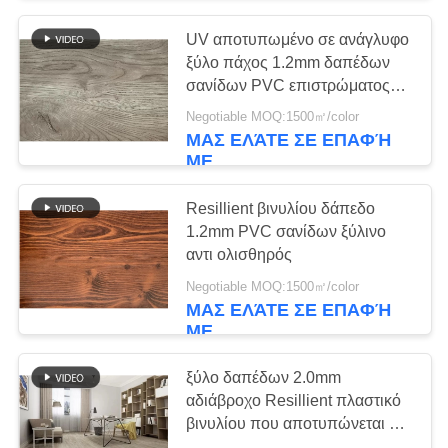
UV αποτυπωμένο σε ανάγλυφο
8
ξύλο πάχος 1.2mm δαπέδων
Βινυλίου δάπεδο
σανίδων PVC επιστρώματος
βινυλίου
Negotiable MOQ:1500㎡/color
ταπήτων PVC
ΜΑΣ ΕΛΆΤΕ ΣΕ ΕΠΑΦΉ
ΜΕ
Resillient βινυλίου δάπεδο
1.2mm PVC σανίδων ξύλινο
αντι ολισθηρός
10
Negotiable MOQ:1500㎡/color
Βινυλίου δάπεδο
ΜΑΣ ΕΛΆΤΕ ΣΕ ΕΠΑΦΉ
ΜΕ
EIR
ξύλο δαπέδων 2.0mm
αδιάβροχο Resillient πλαστικό
βινυλίου που αποτυπώνεται σε
ανάγλυφο