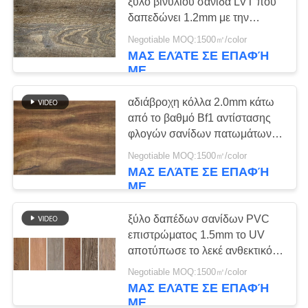
ΕΙΔΉΣΕΙΣ
ξύλο βινυλίου σανίδα LVT που
δαπεδώνει 1.2mm με την
υδρόψυξη στρώματος ένδυσης
Negotiable MOQ:1500㎡/color
13
ΜΑΣ ΕΛΆΤΕ ΣΕ ΕΠΑΦΉ
ΜΕ
Βινυλίου δάπεδο
PVC
αδιάβροχη κόλλα 2.0mm κάτω
από το βαθμό Bf1 αντίστασης
φλογών σανίδων πατωμάτων
PVC
Negotiable MOQ:1500㎡/color
ΜΑΣ ΕΛΆΤΕ ΣΕ ΕΠΑΦΉ
ΜΕ
12
Μαρμάρινο δάπεδο
ξύλο δαπέδων σανίδων PVC
επιστρώματος 1.5mm το UV
LVT
αποτύπωσε το λεκέ ανθεκτικό
σε ανάγλυφο
Negotiable MOQ:1500㎡/color
ΜΑΣ ΕΛΆΤΕ ΣΕ ΕΠΑΦΉ
ΜΕ