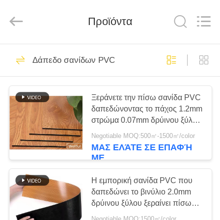
LVT
προμηθευτής.
Copyright
Προϊόντα
©
2020
-
2024
pvcvinylfloor.com.
ΣΠΊΤΙ
98
All
Rights
Δάπεδο σανίδων PVC
Reserved.
Βινυλίου δάπεδο
ΠΡΟΪΌΝΤΑ
LVT
Ξεράνετε την πίσω σανίδα PVC
δαπεδώνοντας το πάχος 1.2mm
ΒΊΝΤΕΟ
στρώμα 0.07mm δρύινου ξύλου
ένδυσης
Negotiable MOQ:500㎡-1500㎡/color
ΠΕΡΊΠΟΥ
ΜΑΣ ΕΛΆΤΕ ΣΕ ΕΠΑΦΉ
35
ΜΕ
ΕΜΕΊΣ
Η εμπορική σανίδα PVC που
Ξύλινο δάπεδο LVT
ΓΎΡΟΣ
δαπεδώνει το βινύλιο 2.0mm
δρύινου ξύλου ξεραίνει πίσω
ΕΡΓΟΣΤΑΣΊΩΝ
εύκολο Installtion
Negotiable MOQ:1500㎡/color