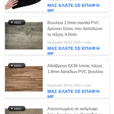
ΜΑΣ ΕΛΆΤΕ ΣΕ ΕΠΑΦΉ
ΠΟΙΟΤΙΚΌΣ
ΜΕ
ΈΛΕΓΧΟΣ
36
Βινυλίου 2.0mm σανίδα PVC
δρύινου ξύλου που δαπεδώνει
Αυτοκόλλητο
ΜΑΣ
το πάχος 4.0mm
ΕΛΆΤΕ
δάπεδο LVT
Negotiable MOQ:1500㎡/color
ΜΑΣ ΕΛΆΤΕ ΣΕ ΕΠΑΦΉ
ΣΕ
ΜΕ
ΕΠΑΦΉ
ΜΕ
Αδιάβροχο 6X36 ίντσας πάχος
1.8mm δαπέδων PVC βινυλίου
35
ΖΗΤΉΣΤΕ
βινυλίου δάπεδο
Negotiable MOQ:1500㎡/color
ΈΝΑ
ΜΑΣ ΕΛΆΤΕ ΣΕ ΕΠΑΦΉ
SPC
ΜΕ
ΑΠΌΣΠΑΣΜΑ
Αποτυπωμένη σε ανάγλυφο