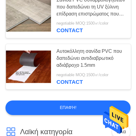
που δαπεδώνει τη UV ξύλινη
επίδραση επιστρώματος που
δαπεδώνει 7,25 " X48»
negotiable MOQ:1500㎡/color
CONTACT
Αυτοκόλλητη σανίδα PVC που
δαπεδώνει αντιδιαβρωτικό
αδιάβροχο 1.5mm
negotiable MOQ:1500㎡/color
CONTACT
ΕΠΑΦΉ!
Λαϊκή κατηγορία
Όλα