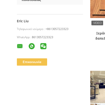
Eric Liu
Τηλεφωνικό νούμερο :
+8613057223323
Ξερά
WhatsApp :
8613057223323
δαπε
στρώ