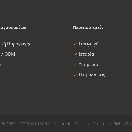
εργοστασίων
Περίπου εμείς
μμή Παραγωγής
Εισαγωγή
 / ODM
Ιστορία
Α
Υπηρεσία
Η ομάδα μας
2020 - 2026 Wuxi Wellful Decoration Materials Co.,Ltd.. All Rights Re