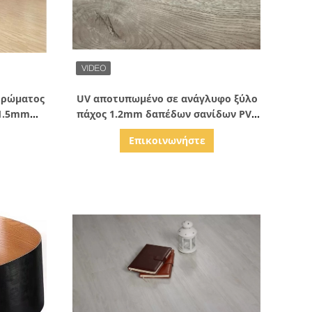
ς
Δείξε λεπτομέρειες
στρώματος
UV αποτυπωμένο σε ανάγλυφο ξύλο
 1.5mm
πάχος 1.2mm δαπέδων σανίδων PVC
επιστρώματος βινυλίου
Επικοινωνήστε