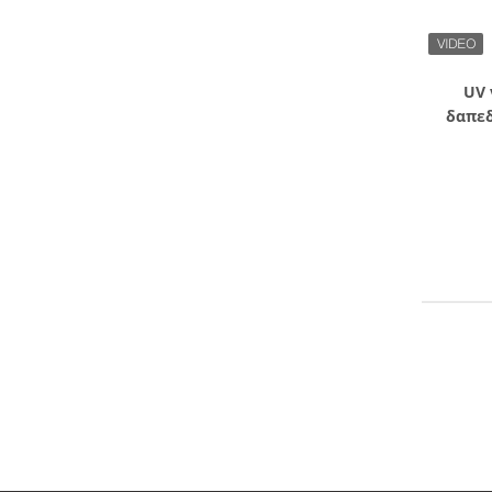
UV 
δαπεδ