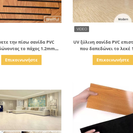
Δείξε λεπτομέρειες
Δείξε λεπτομέρειε
νετε την πίσω σανίδα PVC
UV ξύλινη σανίδα PVC επι
δώνοντας το πάχος 1.2mm
που δαπεδώνει το λεκέ
μα 0.07mm δρύινου ξύλου
ανθεκτικό
Επικοινωνήστε
Επικοινωνήστε
ένδυσης