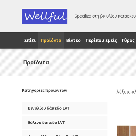
Specilize στη βινυλίου κατασκε
Σπίτι
Προϊόντα
Βίντεο
Περίπου εμείς
Γύρος
Προϊόντα
Κατηγορίες προϊόντων
λέξεις-κ
Βινυλίου δάπεδο LVT
Ξύλινο δάπεδο LVT