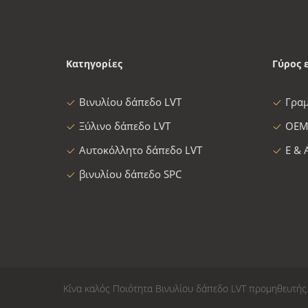
Κατηγορίες
Γύρος 
Βινυλίου δάπεδο LVT
Γρα
Ξύλινο δάπεδο LVT
OEM
Αυτοκόλλητο δάπεδο LVT
Ε & 
βινυλίου δάπεδο SPC
Κίνα καλός Ποιότητα Βινυλίου δάπεδο LVT προμηθευτής. © 