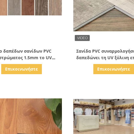
Δείξε λεπτομέρειες
Δείξε λεπτομέρειε
ο δαπέδων σανίδων PVC
Σανίδα PVC συναρμολογήσ
στρώματος 1.5mm το UV
δαπεδώνει τη UV ξύλινη 
ωσε το λεκέ ανθεκτικό σε
επιστρώματος που δαπεδώνε
Επικοινωνήστε
Επικοινωνήστε
ανάγλυφο
X48»