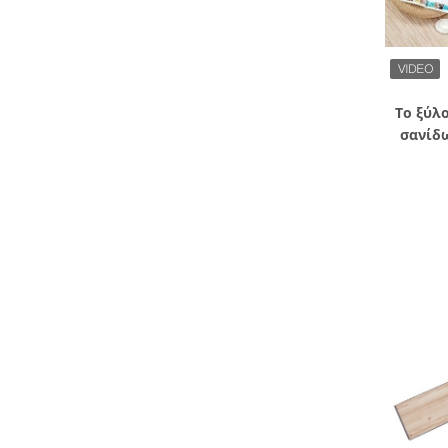
Το ξύλ
σανίδ