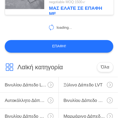
negotiable MOQ:1500㎡
ΜΑΣ ΕΛΆΤΕ ΣΕ ΕΠΑΦΉ
ΜΕ
loading...
ΕΠΑΦΉ!
Λαϊκή κατηγορία
Όλα
Βινυλίου Δάπεδο LVT
Ξύλινο Δάπεδο LVT
Αυτοκόλλητο Δάπεδο LVT
Βινυλίου Δάπεδο SPC
Βινυλίου Δάπεδο PVC
Μαρμάρινο Δάπεδο LVT