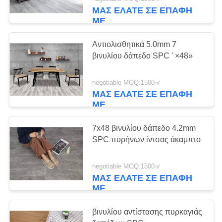
ΜΑΣ ΕΛΆΤΕ ΣΕ ΕΠΑΦΉ
ΠΟΙΟΤΙΚΌΣ
ΜΕ
ΈΛΕΓΧΟΣ
Αντιολισθητικά 5.0mm 7
βινυλίου δάπεδο SPC ' ×48»
ΜΑΣ
ΕΛΆΤΕ
negotiable MOQ:1500㎡
ΜΑΣ ΕΛΆΤΕ ΣΕ ΕΠΑΦΉ
ΣΕ
ΜΕ
ΕΠΑΦΉ
ΜΕ
7x48 βινυλίου δάπεδο 4.2mm
SPC πυρήνων ίντσας άκαμπτο
ΕΙΔΉΣΕΙΣ
negotiable MOQ:1500㎡
ΜΑΣ ΕΛΆΤΕ ΣΕ ΕΠΑΦΉ
ΜΕ
ΖΗΤΉΣΤΕ
ΈΝΑ
βινυλίου αντίστασης πυρκαγιάς