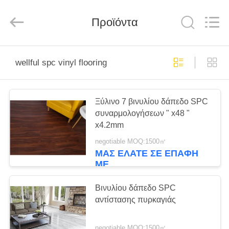
Wuxi
Wellful
Decoration
Materials
Προϊόντα
Co.,Ltd..
All
Rights
Reserved.
ΣΠΊΤΙ
wellful spc vinyl flooring
ΠΡΟΪΌΝΤΑ
Ξύλινο 7 βινυλίου δάπεδο SPC
συναρμολογήσεων " x48 "
ΒΊΝΤΕΟ
x4.2mm
negotiable MOQ:1500㎡
ΠΕΡΊΠΟΥ
ΜΑΣ ΕΛΆΤΕ ΣΕ ΕΠΑΦΉ
ΜΕ
ΕΜΕΊΣ
Βινυλίου δάπεδο SPC
ΓΎΡΟΣ
αντίστασης πυρκαγιάς
ΕΡΓΟΣΤΑΣΊΩΝ
negotiable MOQ:1500㎡