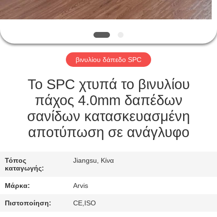
ΠΟΙΟΤΙΚΌΣ
ΈΛΕΓΧΟΣ
βινυλίου δάπεδο SPC
ΜΑΣ
ΕΛΆΤΕ
Το SPC χτυπά το βινυλίου
ΣΕ
πάχος 4.0mm δαπέδων
ΕΠΑΦΉ
σανίδων κατασκευασμένη
ΜΕ
αποτύπωση σε ανάγλυφο
ΕΙΔΉΣΕΙΣ
Τόπος
Jiangsu, Κίνα
καταγωγής:
Μάρκα:
Arvis
ΖΗΤΉΣΤΕ
ΈΝΑ
Πιστοποίηση:
CE,ISO