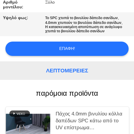
ΑΠΌΣΠΑΣΜΑ
Αριθμό
Ξύλο
μοντέλου:
Υψηλό φως:
,
Το SPC χτυπά το βινυλίου δάπεδο σανίδων
SITEMAP
,
4.0mm χτυπούν το βινυλίου δάπεδο σανίδων
Η κατασκευασμένη αποτύπωση σε ανάγλυφο
χτυπά το βινυλίου δάπεδο σανίδων
PRIVACY
POLICY
ΕΠΑΦΉ!
ΛΕΠΤΟΜΈΡΕΙΕΣ
παρόμοια προϊόντα
Πάχος 4.0mm βινυλίου κόλλα
δαπέδων SPC κάτω από το
UV επίστρωμα