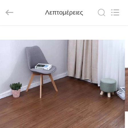
Wuxi
Wellful
Decoration
Materials
Λεπτομέρειες
Co.,Ltd..
All
Rights
Reserved.
ΣΠΊΤΙ
ΠΡΟΪΌΝΤΑ
ΒΊΝΤΕΟ
ΠΕΡΊΠΟΥ
ΕΜΕΊΣ
ΓΎΡΟΣ
ΕΡΓΟΣΤΑΣΊΩΝ